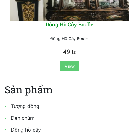
Tranh
sơn
dầu
Đồng Hồ Cây Boulle
Đồng
Đồng Hồ Cây Boulle
hồ
cổ
49 tr
Đồng
View
hồ
để
Sản phẩm
bàn
Đèn
Tượng đồng
dầu
Đèn chùm
Bình
Đồng hồ cây
gốm