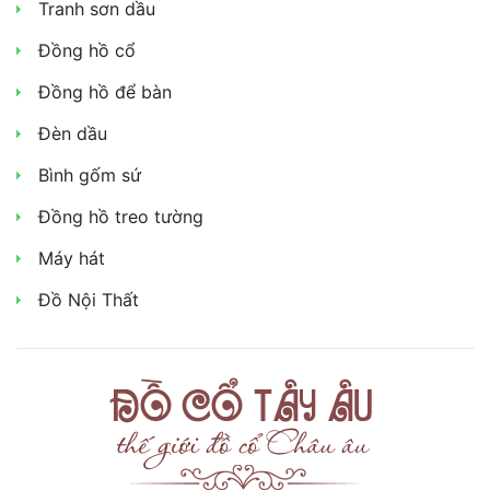
sứ
Tranh sơn dầu
Đồng hồ cổ
Pha
lê
Đồng hồ để bàn
Máy
Đèn dầu
hát
Bình gốm sứ
Giới
Đồng hồ treo tường
thiệu
Máy hát
Liên
Đồ Nội Thất
hệ
Tin
tức